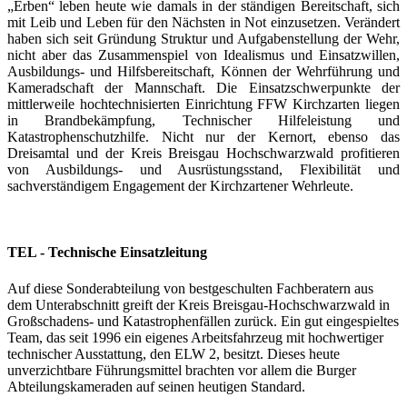
„Erben“ leben heute wie damals in der ständigen Bereitschaft, sich
mit Leib und Leben für den Nächsten in Not einzusetzen. Verändert
haben sich seit Gründung Struktur und Aufgabenstellung der Wehr,
nicht aber das Zusammenspiel von Idealismus und Einsatzwillen,
Ausbildungs- und Hilfsbereitschaft, Können der Wehrführung und
Kameradschaft der Mannschaft. Die Einsatzschwerpunkte der
mittlerweile hochtechnisierten Einrichtung FFW Kirchzarten liegen
in Brandbekämpfung, Technischer Hilfeleistung und
Katastrophenschutzhilfe. Nicht nur der Kernort, ebenso das
Dreisamtal und der Kreis Breisgau Hochschwarzwald profitieren
von Ausbildungs- und Ausrüstungsstand, Flexibilität und
sachverständigem Engagement der Kirchzartener Wehrleute.
TEL - Technische Einsatzleitung
Auf diese Sonderabteilung von bestgeschulten Fachberatern aus
dem Unterabschnitt greift der Kreis Breisgau-Hochschwarzwald in
Großschadens- und Katastrophenfällen zurück. Ein gut eingespieltes
Team, das seit 1996 ein eigenes Arbeitsfahrzeug mit hochwertiger
technischer Ausstattung, den ELW 2, besitzt. Dieses heute
unverzichtbare Führungsmittel brachten vor allem die Burger
Abteilungskameraden auf seinen heutigen Standard.