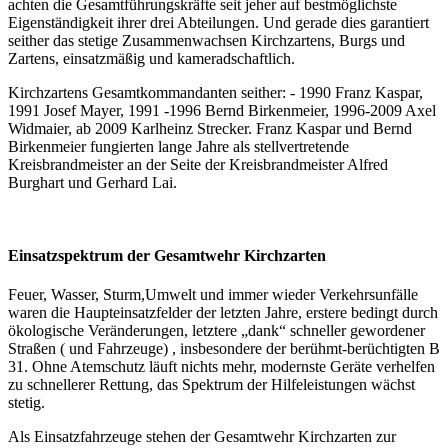
achten die Gesamtführungskräfte seit jeher auf bestmöglichste
Eigenständigkeit ihrer drei Abteilungen. Und gerade dies garantiert
seither das stetige Zusammenwachsen Kirchzartens, Burgs und
Zartens, einsatzmäßig und kameradschaftlich.
Kirchzartens Gesamtkommandanten seither: - 1990 Franz Kaspar,
1991 Josef Mayer, 1991 -1996 Bernd Birkenmeier, 1996-2009 Axel
Widmaier, ab 2009 Karlheinz Strecker. Franz Kaspar und Bernd
Birkenmeier fungierten lange Jahre als stellvertretende
Kreisbrandmeister an der Seite der Kreisbrandmeister Alfred
Burghart und Gerhard Lai.
Einsatzspektrum der Gesamtwehr Kirchzarten
Feuer, Wasser, Sturm,Umwelt und immer wieder Verkehrsunfälle
waren die Haupteinsatzfelder der letzten Jahre, erstere bedingt durch
ökologische Veränderungen, letztere „dank“ schneller gewordener
Straßen ( und Fahrzeuge) , insbesondere der berühmt-berüchtigten B
31. Ohne Atemschutz läuft nichts mehr, modernste Geräte verhelfen
zu schnellerer Rettung, das Spektrum der Hilfeleistungen wächst
stetig.
Als Einsatzfahrzeuge stehen der Gesamtwehr Kirchzarten zur