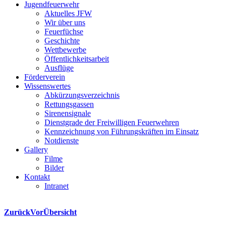
Jugendfeuerwehr
Aktuelles JFW
Wir über uns
Feuerfüchse
Geschichte
Wettbewerbe
Öffentlichkeitsarbeit
Ausflüge
Förderverein
Wissenswertes
Abkürzungsverzeichnis
Rettungsgassen
Sirenensignale
Dienstgrade der Freiwilligen Feuerwehren
Kennzeichnung von Führungskräften im Einsatz
Notdienste
Gallery
Filme
Bilder
Kontakt
Intranet
Zurück
Vor
Übersicht