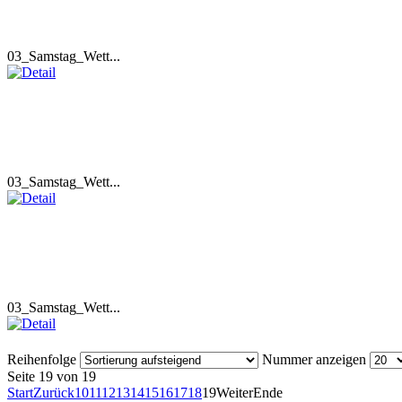
03_Samstag_Wett...
03_Samstag_Wett...
03_Samstag_Wett...
Reihenfolge
Nummer anzeigen
Seite 19 von 19
Start
Zurück
10
11
12
13
14
15
16
17
18
19
Weiter
Ende