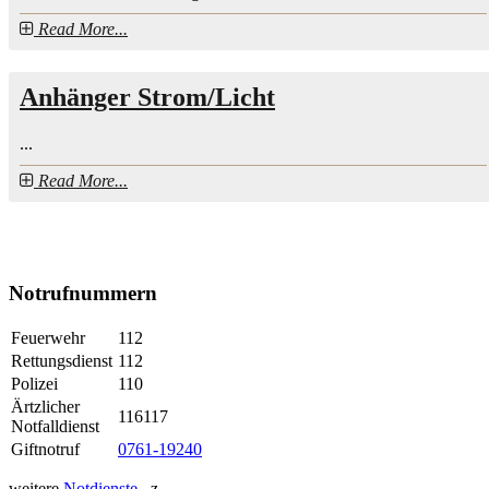
Read More...
Anhänger Strom/Licht
...
Read More...
Notrufnummern
Feuerwehr
112
Rettungsdienst
112
Polizei
110
Ärtzlicher
116117
Notfalldienst
Giftnotruf
0761-19240
weitere
Notdienste
...z