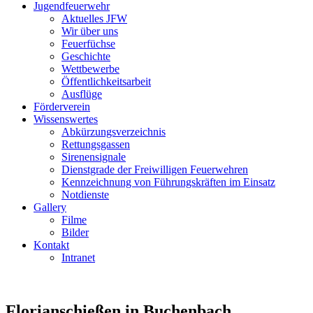
Jugendfeuerwehr
Aktuelles JFW
Wir über uns
Feuerfüchse
Geschichte
Wettbewerbe
Öffentlichkeitsarbeit
Ausflüge
Förderverein
Wissenswertes
Abkürzungsverzeichnis
Rettungsgassen
Sirenensignale
Dienstgrade der Freiwilligen Feuerwehren
Kennzeichnung von Führungskräften im Einsatz
Notdienste
Gallery
Filme
Bilder
Kontakt
Intranet
Florianschießen in Buchenbach