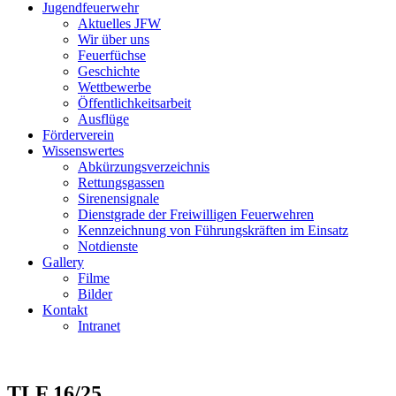
Jugendfeuerwehr
Aktuelles JFW
Wir über uns
Feuerfüchse
Geschichte
Wettbewerbe
Öffentlichkeitsarbeit
Ausflüge
Förderverein
Wissenswertes
Abkürzungsverzeichnis
Rettungsgassen
Sirenensignale
Dienstgrade der Freiwilligen Feuerwehren
Kennzeichnung von Führungskräften im Einsatz
Notdienste
Gallery
Filme
Bilder
Kontakt
Intranet
TLF 16/25