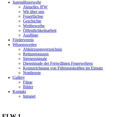
Jugendfeuerwehr
Aktuelles JFW
Wir über uns
Feuerfüchse
Geschichte
Wettbewerbe
Öffentlichkeitsarbeit
Ausflüge
Förderverein
Wissenswertes
Abkürzungsverzeichnis
Rettungsgassen
Sirenensignale
Dienstgrade der Freiwilligen Feuerwehren
Kennzeichnung von Führungskräften im Einsatz
Notdienste
Gallery
Filme
Bilder
Kontakt
Intranet
ELW 1