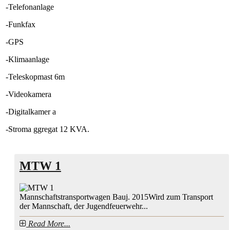
-Telefonanlage
-Funkfax
-GPS
-Klimaanlage
-
Teleskopmast
6m
-Videokamera
-Digitalka
mer
a
-Str
oma
ggregat 12 KVA.
MTW 1
Mannschaftstransportwagen Bauj. 2015Wird zum Transport
der Mannschaft, der Jugendfeuerwehr...
Read More...