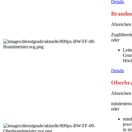
Details
Brandme
Abzeichen 
Zugführerl
oder
Leit
Grun
Höch
Details
Oberbra
Abzeichen 
mindestens
oder
mind
jewe
in ist