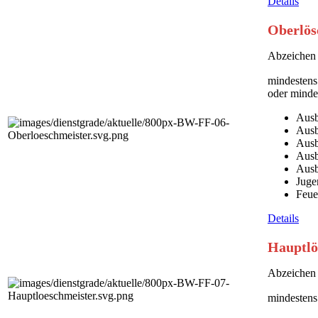
Details
Oberlös
Abzeichen 
mindestens
oder minde
Ausb
Ausb
Ausb
Ausb
Ausb
Juge
Feue
Details
Hauptlö
Abzeichen 
mindestens