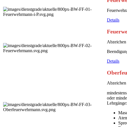
Feuerwe
Feuerwehra
Details
Feuerwe
Abzeichen 
Beendigung
Details
Oberfeu
Abzeichen 
mindestens
oder minde
Lehrgänge
Masc
Atem
Spre