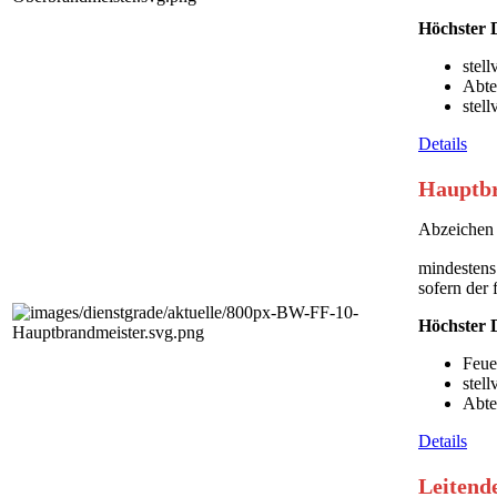
Höchster D
stel
Abte
stel
Details
Hauptbr
Abzeichen 
mindestens
sofern der
Höchster D
Feue
stel
Abte
Details
Leitend